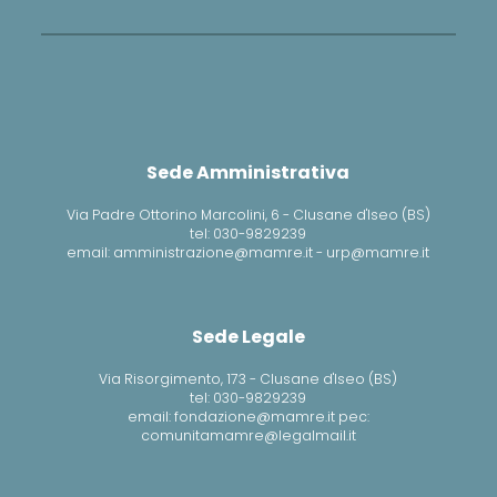
Sede Amministrativa
Via Padre Ottorino Marcolini, 6 - Clusane d'Iseo (BS)
tel: 030-9829239
email: amministrazione@mamre.it - urp@mamre.it
Sede Legale
Via Risorgimento, 173 - Clusane d'Iseo (BS)
tel: 030-9829239
email: fondazione@mamre.it pec:
comunitamamre@legalmail.it