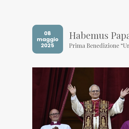
Habemus Pap
08
maggio
Prima Benedizione “Urb
2025