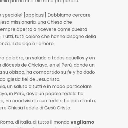
lla patria che Dio ci ha preparato.
to speciale! [applausi] Dobbiamo cercare
esa missionaria, una Chiesa che
go, sempre aperta a ricevere come questa
 Tutti, tutti coloro che hanno bisogno della
nza, il dialogo e l’amore.
a palabra, un saludo a todos aquellos y en
 diócesis de Chiclayo, en el Perú, donde un
 su obispo, ha compartido su fe y ha dado
o Iglesia fiel de Jesucristo.
a, un saluto a tutti e in modo particolare
layo, in Perù, dove un popolo fedele ha
 ha condiviso la sua fede e ha dato tanto,
re Chiesa fedele di Gesù Cristo.
di Roma, di Italia, di tutto il mondo
vogliamo