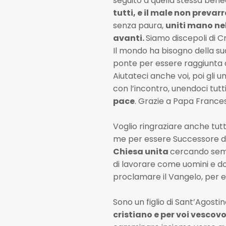
seguito a quella stessa bene
tutti, e il male non prevarr
senza paura,
uniti mano ne
avanti.
Siamo discepoli di Cr
Il mondo ha bisogno della sua
ponte per essere raggiunta 
Aiutateci anche voi, poi gli uni
con l’incontro, unendoci tut
pace
. Grazie a Papa France
Voglio ringraziare anche tutt
me per essere Successore di
Chiesa unita
cercando semp
di lavorare come uomini e do
proclamare il Vangelo, per e
Sono un figlio di Sant’Agostin
cristiano e per voi vescov