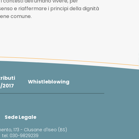
 i contesti dell'umano vivere, per
nso e riaffermare i principi della dignità
bene comune.
ributi
Whistleblowing
4/2017
Sede Legale
ento, 173 - Clusane d'Iseo (BS)
tel: 030-9829239