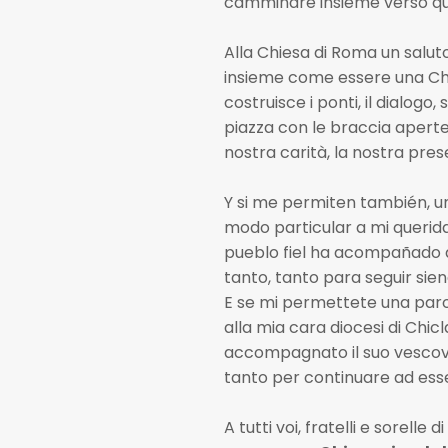
camminare insieme verso que
Alla Chiesa di Roma un salu
insieme come essere una Chi
costruisce i ponti, il dialo
piazza con le braccia aperte.
nostra carità, la nostra prese
Y si me permiten también, un
modo particular a mi querida
pueblo fiel ha acompañado a
tanto, tanto para seguir siend
E se mi permettete una parol
alla mia cara diocesi di Chic
accompagnato il suo vescovo,
tanto per continuare ad esse
A tutti voi, fratelli e sorelle 