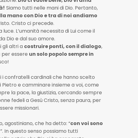
dizione:
Dio ci vuole bene, Dio vi ama
à!
Siamo tutti nelle mani di Dio. Pertanto,
lla mano con Dio e tra di noi andiamo
isto. Cristo ci precede.
 luce. L’umanità necessita di Lui come il
da Dio e dal suo amore.
 gli altri a
costruire ponti, con il dialogo
,
ti per essere
un solo popolo sempre in
sco!
i i confratelli cardinali che hanno scelto
 Pietro e camminare insieme a voi, come
re la pace, la giustizia, cercando sempre
nne fedeli a Gesù Cristo, senza paura, per
ssere missionari.
o, agostiniano, che ha detto: “
con voi sono
o
”. In questo senso possiamo tutti