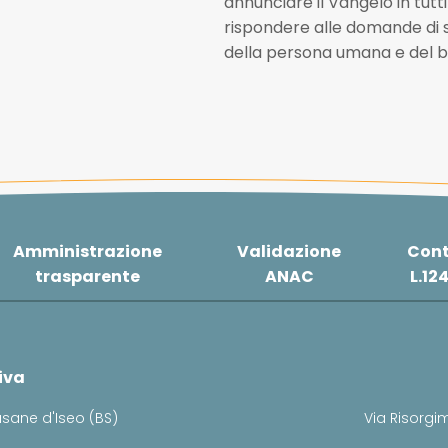
annunciare il Vangelo in tutti
rispondere alle domande di se
della persona umana e del 
Amministrazione
Validazione
Cont
trasparente
ANAC
L.12
iva
usane d'Iseo (BS)
Via Risorgim