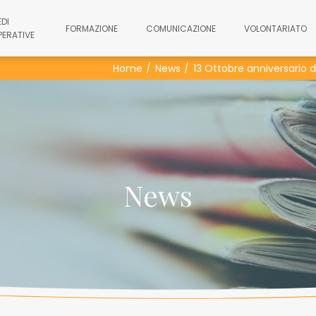
EDI
FORMAZIONE
COMUNICAZIONE
VOLONTARIATO
PERATIVE
Home
News
13 Ottobre anniversario de
News