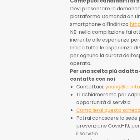
Come puoi candidarti al 
Devi presentare la domanda 
piattaforma Domanda on Line
smartphone all’indirizzo
http
NB: nella compilazione fai a
inerente alle esperienze perc
Indica tutte le esperienze di
per ognuna la durata dell’esp
operato.
Per una scelta più adatta 
contatto con noi
Contattaci:
young@caritas
Ti richiameremo per capire
opportunità di servizio.
Compilerai questa sched
Potrai conoscere la sede p
prevenzione Covid-19, pe
il servizio.