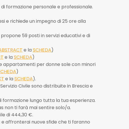
 e di formazione personale e professionale.
mesi e richiede un impegno di 25 ore alla
propone 59 posti in servizi educativi e di
ABSTRACT
e la
SCHEDA
)
CT
e la
SCHEDA
)
. e appartamenti per donne sole con minori
SCHEDA
)
CT
e la
SCHEDA
).
 Servizio Civile sono distribuite in Brescia e
i formazione lungo tutta la tua esperienza.
s non ti farà mai sentire solo/a.
le di 444,30 €.
i e affronterai nuove sfide che ti faranno