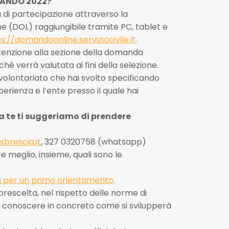
BANDO 2022?
di partecipazione attraverso la
 (DOL) raggiungibile tramite PC, tablet e
s://domandaonline.serviziocivile.it
.
ttenzione alla sezione della domanda
hé verrà valutata ai fini della selezione.
 volontariato che hai svolto specificando
erienza e l’ente presso il quale hai
a te ti suggeriamo di prendere
brescia.it
, 327 0320758 (whatsapp)
 meglio, insieme, quali sono le
a per un primo orientamento
.
rescelta, nel rispetto delle norme di
r conoscere in concreto come si svilupperà