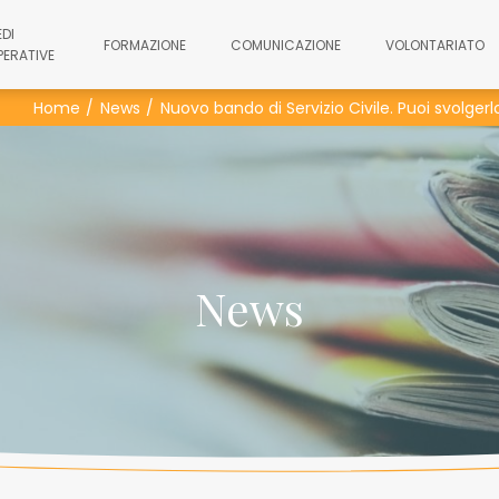
EDI
FORMAZIONE
COMUNICAZIONE
VOLONTARIATO
PERATIVE
Home
News
Nuovo bando di Servizio Civile. Puoi svolger
News