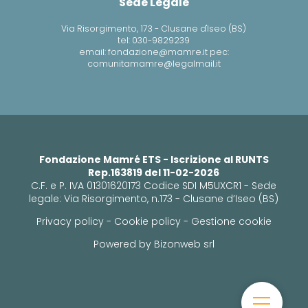
Sede Legale
Via Risorgimento, 173 - Clusane d'Iseo (BS)
tel: 030-9829239
email: fondazione@mamre.it pec:
comunitamamre@legalmail.it
Fondazione Mamré ETS - Iscrizione al RUNTS
Rep.163819 del 11-02-2026
C.F. e P. IVA 01301620173 Codice SDI M5UXCR1 - Sede
legale: Via Risorgimento, n.173 - Clusane d’Iseo (BS)
Privacy policy
-
Cookie policy
-
Gestione cookie
Powered by
Bizonweb srl