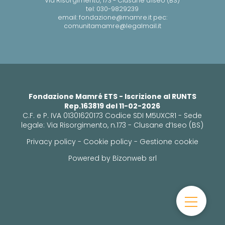
Via Risorgimento, 173 - Clusane d'Iseo (BS)
tel: 030-9829239
email: fondazione@mamre.it pec:
comunitamamre@legalmail.it
Fondazione Mamré ETS - Iscrizione al RUNTS
Rep.163819 del 11-02-2026
C.F. e P. IVA 01301620173 Codice SDI M5UXCR1 - Sede
legale: Via Risorgimento, n.173 - Clusane d’Iseo (BS)
Privacy policy
-
Cookie policy
-
Gestione cookie
Powered by
Bizonweb srl