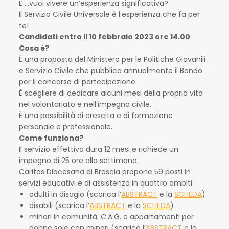
E ...vuoi vivere un’esperienza significativa?
Il Servizio Civile Universale è l’esperienza che fa per
te!
Candidati entro il 10 febbraio 2023 ore 14.00
Cosa è?
È una proposta del Ministero per le Politiche Giovanili
e Servizio Civile che pubblica annualmente il Bando
per il concorso di partecipazione.
È scegliere di dedicare alcuni mesi della propria vita
nel volontariato e nell’impegno civile.
È una possibilità di crescita e di formazione
personale e professionale.
Come funziona?
Il servizio effettivo dura 12 mesi e richiede un
impegno di 25 ore alla settimana.
Caritas Diocesana di Brescia propone 59 posti in
servizi educativi e di assistenza in quattro ambiti:
adulti in disagio (scarica l’
ABSTRACT
e la
SCHEDA
)
disabili (scarica l’
ABSTRACT
e la
SCHEDA
)
minori in comunità, C.A.G. e appartamenti per
donne sole con minori (scarica l’
ABSTRACT
e la