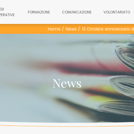
EDI
FORMAZIONE
COMUNICAZIONE
VOLONTARIATO
PERATIVE
Home
News
13 Ottobre anniversario de
News