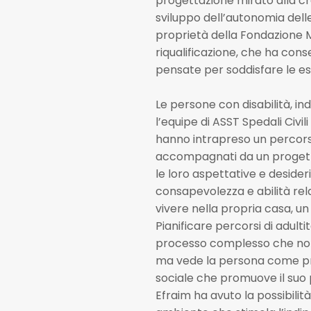
progettazione mirato alla cr
sviluppo dell’autonomia delle
proprietà della Fondazione 
riqualificazione, che ha conse
pensate per soddisfare le esig
Le persone con disabilità, in
l’equipe di ASST Spedali Civili
hanno intrapreso un percors
accompagnati da un progetto
le loro aspettative e deside
consapevolezza e abilità relazi
vivere nella propria casa, u
Pianificare percorsi di adult
processo complesso che non s
ma vede la persona come pro
sociale che promuove il suo 
Efraim ha avuto la possibilit