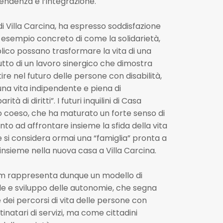
endenza e l’integrazione.
i Villa Carcina, ha espresso soddisfazione
n esempio concreto di come la solidarietà,
blico possano trasformare la vita di una
utto di un lavoro sinergico che dimostra
re nel futuro delle persone con disabilità,
na vita indipendente e piena di
tà di diritti”. I futuri inquilini di Casa
 coeso, che ha maturato un forte senso di
to ad affrontare insieme la sfida della vita
si considera ormai una “famiglia” pronta a
insieme nella nuova casa a Villa Carcina.
aim rappresenta dunque un modello di
ale e sviluppo delle autonomie, che segna
 dei percorsi di vita delle persone con
inatari di servizi, ma come cittadini