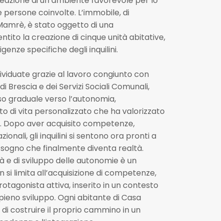
eazione di un ambiente favorevole per lo
 persone coinvolte. L’immobile, di
Mamrè, è stato oggetto di una
ntito la creazione di cinque unità abitative,
enze specifiche degli inquilini.
dividuate grazie al lavoro congiunto con
 di Brescia e dei Servizi Sociali Comunali,
o graduale verso l’autonomia,
 di vita personalizzato che ha valorizzato
ri. Dopo aver acquisito competenze,
onali, gli inquilini si sentono ora pronti a
n sogno che finalmente diventa realtà.
ità e di sviluppo delle autonomie è un
i limita all’acquisizione di competenze,
tagonista attiva, inserito in un contesto
pieno sviluppo. Ogni abitante di Casa
à di costruire il proprio cammino in un