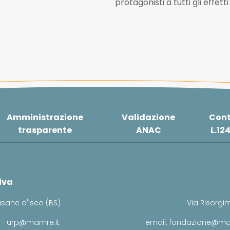
protagonisti a tutti gli effetti
Amministrazione
Validazione
Cont
trasparente
ANAC
L.12
iva
usane d'Iseo (BS)
Via Risorgim
 - urp@mamre.it
email: fondazione@ma