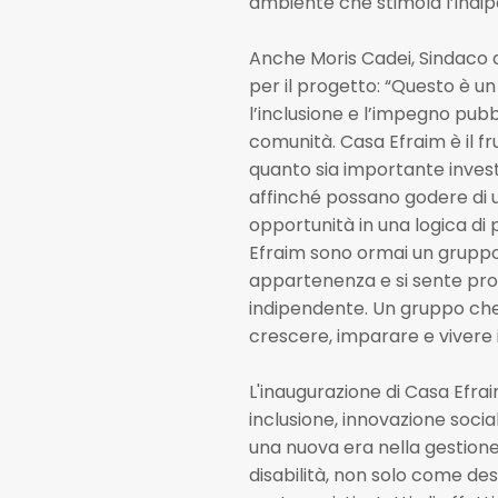
ambiente che stimola l’indip
Anche Moris Cadei, Sindaco d
per il progetto: “Questo è u
l’inclusione e l’impegno pub
comunità. Casa Efraim è il fr
quanto sia importante investi
affinché possano godere di u
opportunità in una logica di pari
Efraim sono ormai un gruppo
appartenenza e si sente pron
indipendente. Un gruppo che 
crescere, imparare e vivere 
L'inaugurazione di Casa Efr
inclusione, innovazione soci
una nuova era nella gestione
disabilità, non solo come dest