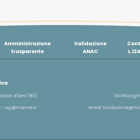
Amministrazione
Validazione
Cont
trasparente
ANAC
L.12
iva
usane d'Iseo (BS)
Via Risorgim
 - urp@mamre.it
email: fondazione@ma