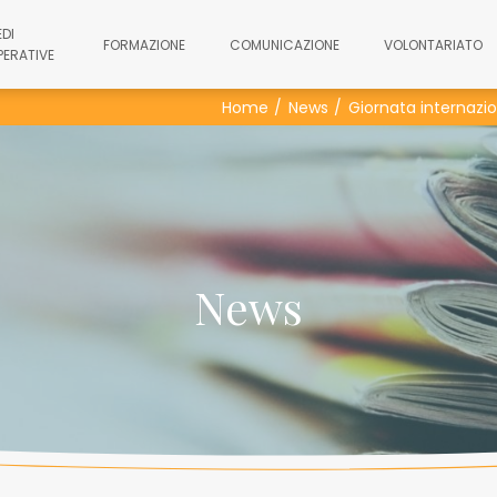
EDI
FORMAZIONE
COMUNICAZIONE
VOLONTARIATO
PERATIVE
Home
News
Giornata internazio
News