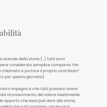
abilità
 vicende della storia (…) tutti sono
ssere considerato semplice comparsa. Per
 chiamato a portare il proprio contributo”
o per questa giornata).
ostro impegno è che tutti possano vivere
e dal riconoscimento del valore inestimabile
ale apporto che essa può dare alla storia,
fragilità che tutti portiamo, anche se in