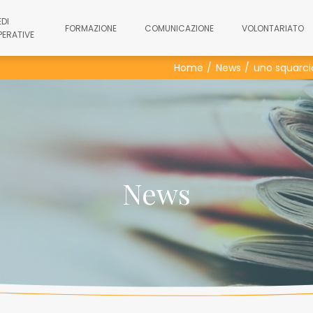
EDI
FORMAZIONE
COMUNICAZIONE
VOLONTARIATO
PERATIVE
Home
News
uno squarci
News