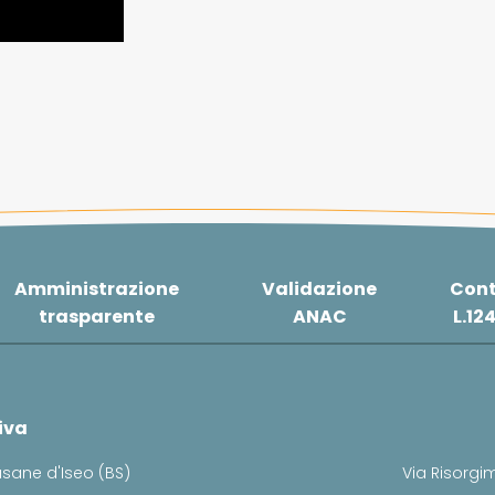
Amministrazione
Validazione
Cont
trasparente
ANAC
L.12
iva
usane d'Iseo (BS)
Via Risorgim