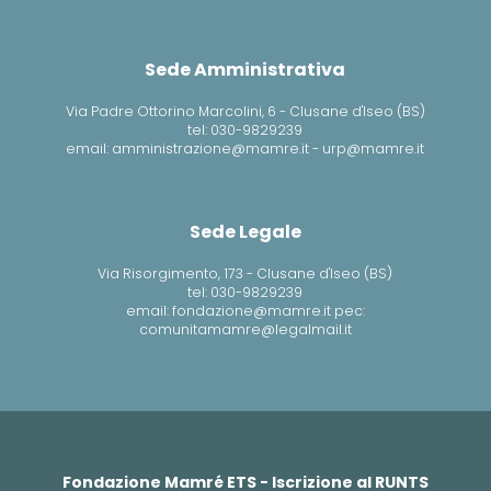
Sede Amministrativa
Via Padre Ottorino Marcolini, 6 - Clusane d'Iseo (BS)
tel: 030-9829239
email: amministrazione@mamre.it - urp@mamre.it
Sede Legale
Via Risorgimento, 173 - Clusane d'Iseo (BS)
tel: 030-9829239
email: fondazione@mamre.it pec:
comunitamamre@legalmail.it
Fondazione Mamré ETS - Iscrizione al RUNTS