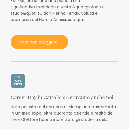
E&#39; ormai una una piccola ma
significativa tradizione questa &quot;giornata
studio&quot; su don Pierino Ferrari, voluta e
promossa dal Notaio Anessi, suo gra...
Continua a leggere...
19
Ott
2023
Career Day in Cattolica: c'eravamo anche noi
Nella palestra del campus di Mompiano trasformata
in un’area expo, oltre quaranta aziende e realtà del
Terzo Settore hanno incontrato gli studenti del...